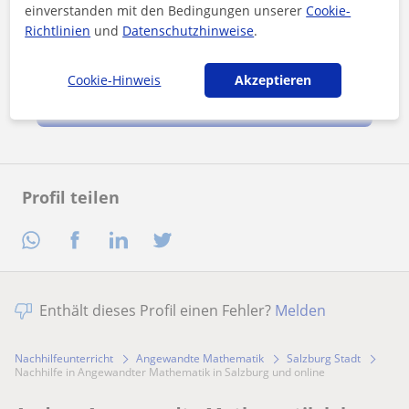
einverstanden mit den Bedingungen unserer
Cookie-
Richtlinien
und
Datenschutzhinweise
.
Durch Klicken auf eine der beiden Schaltflächen stimmen Sie
unserem
Impressum
und unserer
Datenschutzerklärung
zu
Cookie-Hinweis
Akzeptieren
Nachricht senden
Profil teilen
Enthält dieses Profil einen Fehler?
Melden
Nachhilfeunterricht
Angewandte Mathematik
Salzburg Stadt
Nachhilfe in Angewandter Mathematik in Salzburg und online