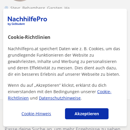
Steyr, Behamberg, Garsten, Ha...
Deutsch
Qualifizierter Nachhilfeunterricht im Fach
Deutsch
Cookie-Richtlinien
Sucht Ihr qualifizierten Nachhilfeunterricht im Fach Deutsch?
Nachhilfepro.at speichert Daten wie z. B. Cookies, um das
Ich freue mich, Euch bei der Verbesserung Eurer Noten und
grundlegende Funktionieren der Website zu
Deutschkenntnisse Un...
gewährleisten, Inhalte und Werbung zu personalisieren
und deren Effektivität zu messen. Dies dient auch dazu,
dir ein besseres Erlebnis auf unserer Webseite zu bieten.
Mehr sehen
Kontaktieren
Wenn du auf „Akzeptieren” klickst, erklärst du dich
einverstanden mit den Bedingungen unserer
Cookie-
Richtlinien
und
Datenschutzhinweise
.
Cookie-Hinweis
Akzeptieren
Es scheint, dass deine Suche sehr spezifisch ist.
Passe deine Suche an, um mehr Ergebnisse zu sehen,