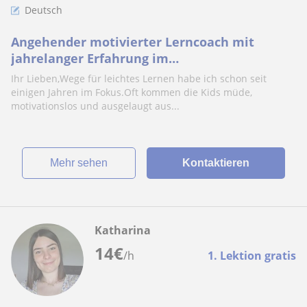
Deutsch
Angehender motivierter Lerncoach mit
jahrelanger Erfahrung im
Nachhilfeunterricht freut sich auf mit mir
Ihr Lieben,Wege für leichtes Lernen habe ich schon seit
lernende Schüler
einigen Jahren im Fokus.Oft kommen die Kids müde,
motivationslos und ausgelaugt aus...
Mehr sehen
Kontaktieren
Katharina
14
€
/h
1. Lektion gratis