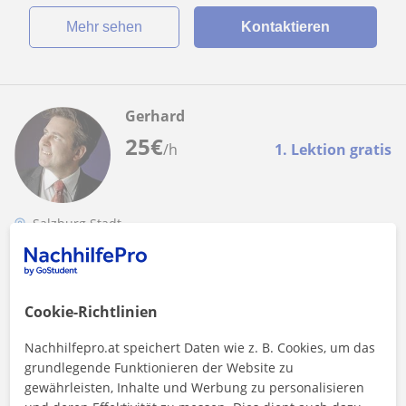
Mehr sehen
Kontaktieren
Gerhard
25
€
/h
1. Lektion gratis
Salzburg Stadt
Englisch
WIFI zertif. SPRACHEN-Trainer gibt
Cookie-Richtlinien
NACHHILFE
Hallo, ich bin ein erfahrener Lehrer, Fachtrainer in der
Nachhilfepro.at speichert Daten wie z. B. Cookies, um das
Jugend- und Erwachsenenbildung, zertifiziert und diplomiert
grundlegende Funktionieren der Website zu
als Fremdsprachen-Trai...
gewährleisten, Inhalte und Werbung zu personalisieren