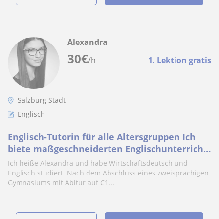
Alexandra
30
€
/h
1. Lektion gratis
Salzburg Stadt
Englisch
Englisch-Tutorin für alle Altersgruppen Ich
biete maßgeschneiderten Englischunterricht
für Schüler und Erwachsene, um Ihre Sprach
Ich heiße Alexandra und habe Wirtschaftsdeutsch und
Englisch studiert. Nach dem Abschluss eines zweisprachigen
Gymnasiums mit Abitur auf C1...