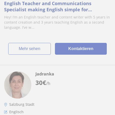
English Teacher and Communications
Specialist making English simple for
everyone.
Hey! I’m an English teacher and content writer with 5 years in
content creation and 3 years teaching English as a second
language. I’ve w...
Mehr sehen
Kontaktieren
Jadranka
30
€
/h
Salzburg Stadt
Englisch