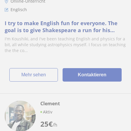
Online-Unterricht
Englisch
I try to make English fun for everyone. The
goal is to give Shakespeare a run for his
money, folks!
I'm Koushiki, and I've been teaching English and physics for a
bit, all while studying astrophysics myself. I focus on teaching
the the co...
Mehr sehen
Kontaktieren
Clement
Aktiv
25
€
/h