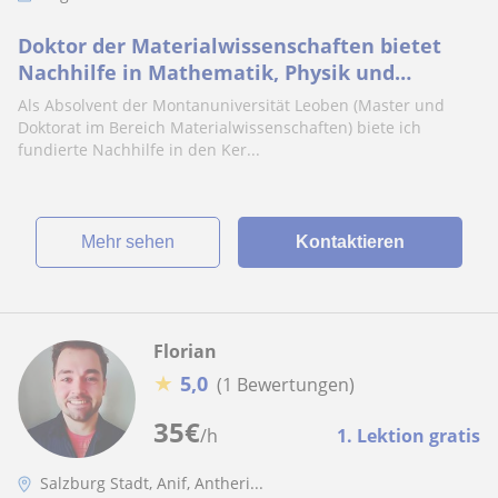
Doktor der Materialwissenschaften bietet
Nachhilfe in Mathematik, Physik und
Mechanik für höhere Schulen und
Als Absolvent der Montanuniversität Leoben (Master und
Fachhochschulen an.
Doktorat im Bereich Materialwissenschaften) biete ich
fundierte Nachhilfe in den Ker...
Mehr sehen
Kontaktieren
Florian
★
5,0
(1 Bewertungen)
35
€
/h
1. Lektion gratis
Salzburg Stadt, Anif, Antheri...