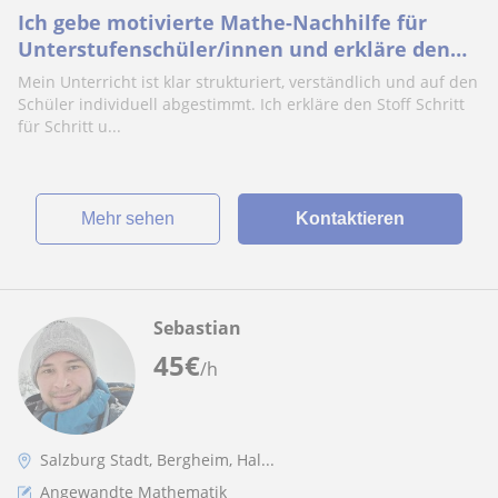
Ich gebe motivierte Mathe-Nachhilfe für
Unterstufenschüler/innen und erkläre den
Stoff verständlich, klar und mit Freude!
Mein Unterricht ist klar strukturiert, verständlich und auf den
Schüler individuell abgestimmt. Ich erkläre den Stoff Schritt
für Schritt u...
Mehr sehen
Kontaktieren
Sebastian
45
€
/h
Salzburg Stadt, Bergheim, Hal...
Angewandte Mathematik