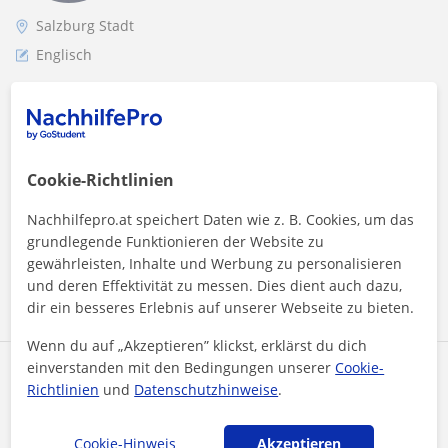
Salzburg Stadt
Englisch
Englisch-tutor ab 8 Jahren, alle Altegruppe.
Schule/Nachhilfe/Prüfung vorbereitung.
**Über mich:** Mein Name ist Attila, ich bin 37 Jahre alt und
habe über 25 Jahre Erfahrung in der englischen Sprache.
Cookie-Richtlinien
Zehn Jahre davon habe...
Nachhilfepro.at speichert Daten wie z. B. Cookies, um das
grundlegende Funktionieren der Website zu
gewährleisten, Inhalte und Werbung zu personalisieren
Mehr sehen
Kontaktieren
und deren Effektivität zu messen. Dies dient auch dazu,
dir ein besseres Erlebnis auf unserer Webseite zu bieten.
Wenn du auf „Akzeptieren” klickst, erklärst du dich
einverstanden mit den Bedingungen unserer
Cookie-
Ana
Richtlinien
und
Datenschutzhinweise
.
8
€
/h
Cookie-Hinweis
Akzeptieren