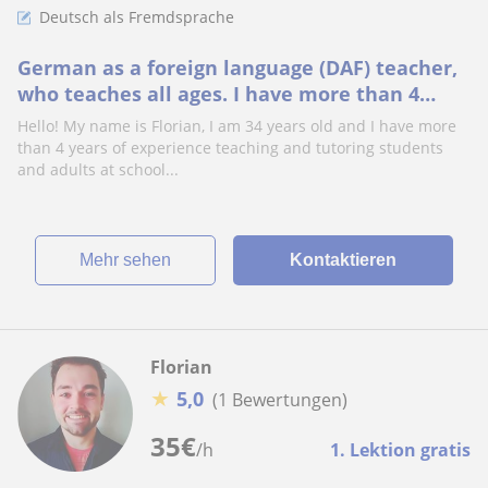
Deutsch als Fremdsprache
German as a foreign language (DAF) teacher,
who teaches all ages. I have more than 4
years of experience teaching at a
Hello! My name is Florian, I am 34 years old and I have more
Gymnasium, University and the ÖSD
than 4 years of experience teaching and tutoring students
and adults at school...
Mehr sehen
Kontaktieren
Florian
★
5,0
(1 Bewertungen)
35
€
/h
1. Lektion gratis