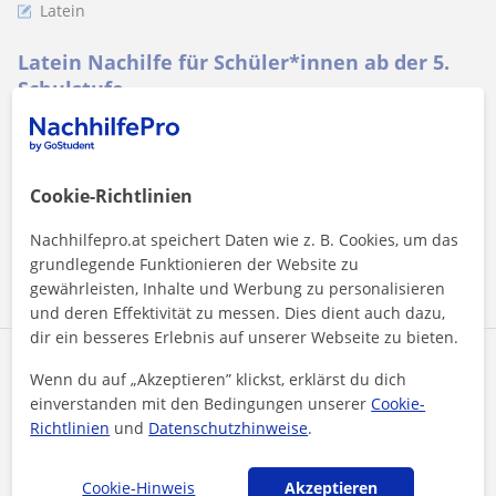
Latein
Latein Nachilfe für Schüler*innen ab der 5.
Schulstufe
Ich versuche so viel Abwechslung wie möglich einzubringen
und die bestmöglichen Lernmethoden zu verwenden.
Außerdem achte ich auf ein gutes...
Cookie-Richtlinien
Nachhilfepro.at speichert Daten wie z. B. Cookies, um das
Mehr sehen
Kontaktieren
grundlegende Funktionieren der Website zu
gewährleisten, Inhalte und Werbung zu personalisieren
und deren Effektivität zu messen. Dies dient auch dazu,
dir ein besseres Erlebnis auf unserer Webseite zu bieten.
Richard
Wenn du auf „Akzeptieren” klickst, erklärst du dich
25
€
einverstanden mit den Bedingungen unserer
Cookie-
/h
1. Lektion gratis
Richtlinien
und
Datenschutzhinweise
.
Cookie-Hinweis
Akzeptieren