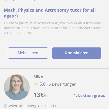
Math, Physics and Astronomy tutor for all
ages :)
Hi! I'm Sepideh, nice to meet you:) I'm 25 and an Astronomy
master student. I have been a tutor for high schoolers since
2018. I have previ...
Mehr sehen
Kontaktieren
Silke
★
5,0
(5 Bewertungen)
13
€
/h
1. Lektion gratis
Wien, Bisamberg, Gerasdorf Be...