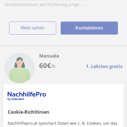
Grundschullehrer der Förderung junge...
Mehr sehen
Kontaktieren
Manuela
60
€
/h
1. Lektion gratis
Klosterneuburg, Bisamberg, Ha...
Chemie
Chemie Nachhilfe für Ober- und Unterstufe,
Cookie-Richtlinien
Studieneingangsprüfungen
Nachhilfepro.at speichert Daten wie z. B. Cookies, um das
Ich biete:*Chemie Nachhilfe für Unterstufe und