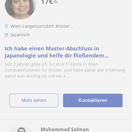
17
€
/h
Wien, Langenzersdorf, Kloster...
Japanisch
Ich habe einen Master-Abschluss in
Japanologie und helfe dir fließendem
Japanisch etwas näher zu kommen!
Seit 2 Jahren gebe ich für eine IT-Firma in Wien
Computertutorien für Kinder, und habe daher viel Erfahrung
damit was wichtig ist, um vor a...
Mehr sehen
Kontaktieren
Muhammad Salman