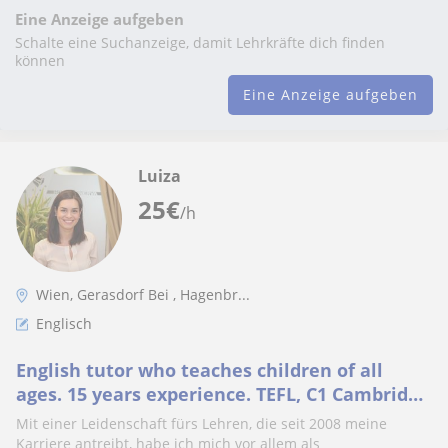
Eine Anzeige aufgeben
Schalte eine Suchanzeige, damit Lehrkräfte dich finden
können
Eine Anzeige aufgeben
Luiza
25
€
/h
Wien, Gerasdorf Bei , Hagenbr...
Englisch
English tutor who teaches children of all
ages. 15 years experience. TEFL, C1 Cambridge
Advanced, TKT YL certificates.
Mit einer Leidenschaft fürs Lehren, die seit 2008 meine
Karriere antreibt, habe ich mich vor allem als