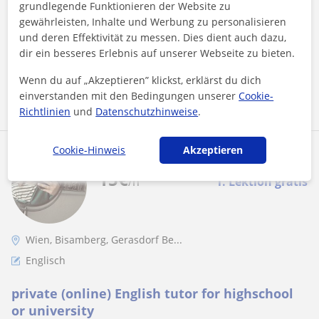
grundlegende Funktionieren der Website zu
Oberstufe*Chemie Nachhilfe zur Unterstützung bei der
gewährleisten, Inhalte und Werbung zu personalisieren
Studieneingangsprüfung*individuelles Er...
und deren Effektivität zu messen. Dies dient auch dazu,
dir ein besseres Erlebnis auf unserer Webseite zu bieten.
Wenn du auf „Akzeptieren” klickst, erklärst du dich
Mehr sehen
Kontaktieren
einverstanden mit den Bedingungen unserer
Cookie-
Richtlinien
und
Datenschutzhinweise
.
Cookie-Hinweis
Akzeptieren
Tessa
15
€
/h
1. Lektion gratis
Wien, Bisamberg, Gerasdorf Be...
Englisch
private (online) English tutor for highschool
or university