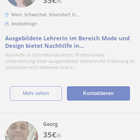
35
€
/h
Wien, Schwechat, Vösendorf, D...
Modedesign
Ausgebildete Lehrerin im Bereich Mode und
Design bietet Nachhilfe in
Schnittkonstruktion in Wien und Umgebung.
Nachhilfe in Schnittkonstruktion: Professionelle
On- und Offline
Unterstützung einer ausgebildeten Lehrerin mit Erfahrung im
Schulunterricht Während und n...
Mehr sehen
Kontaktieren
Georg
35
€
/h