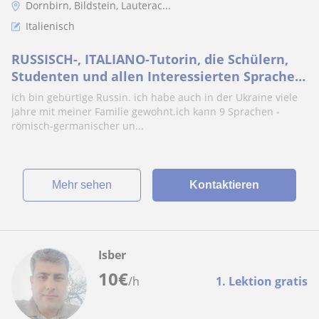
Dornbirn, Bildstein, Lauterac...
Italienisch
RUSSISCH-, ITALIANO-Tutorin, die Schülern,
Studenten und allen Interessierten Sprachen
unterrichtet
ich bin gebürtige Russin. ich habe auch in der Ukraine viele
Jahre mit meiner Familie gewohnt.ich kann 9 Sprachen -
römisch-germanischer un...
Mehr sehen
Kontaktieren
Isber
10
€
/h
1. Lektion gratis