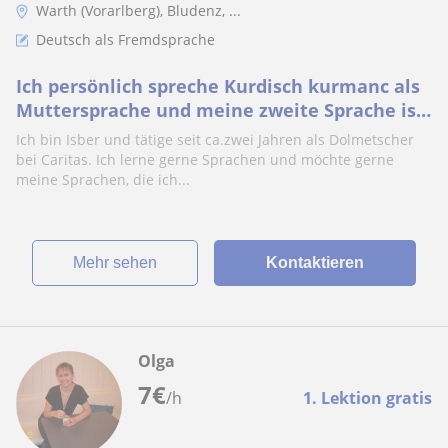
Warth (Vorarlberg), Bludenz, ...
Deutsch als Fremdsprache
Ich persönlich spreche Kurdisch kurmanc als
Muttersprache und meine zweite Sprache ist
Arabisch außerdem habe ich Deutsch bis
Ich bin Isber und tätige seit ca.zwei Jahren als Dolmetscher
Niveau C1 gelernt Ich möchte gerne Deutsch
bei Caritas. Ich lerne gerne Sprachen und möchte gerne
als Fremdsprache und Arabisch unterrichten.
meine Sprachen, die ich...
Mehr sehen
Kontaktieren
Olga
7
€
/h
1. Lektion gratis