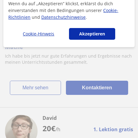
Wenn du auf „Akzeptieren” klickst, erklärst du dich
einverstanden mit den Bedingungen unserer
Cookie-
Dornbirn, Bildstein, Schwarza...
Richtlinien
und
Datenschutzhinweise
.
Mathe
Cookie-Hinweis
Akzeptieren
Nachhilfe-Unterricht für Hauptschüler in
Mathe
Ich habe bis jetzt nur gute Erfahrungen und Ergebnisse nach
meinen Unterrichtsstunden gesammelt.
Mehr sehen
Kontaktieren
David
20
€
/h
1. Lektion gratis