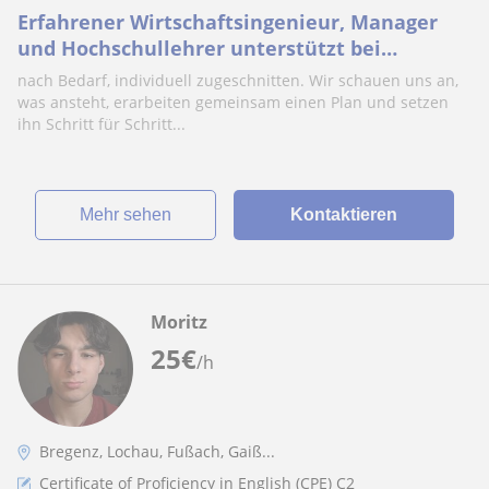
Erfahrener Wirtschaftsingenieur, Manager
und Hochschullehrer unterstützt bei
Prüfungsvorbereitung und Abschlussarbeiten
nach Bedarf, individuell zugeschnitten. Wir schauen uns an,
was ansteht, erarbeiten gemeinsam einen Plan und setzen
ihn Schritt für Schritt...
Mehr sehen
Kontaktieren
Moritz
25
€
/h
Bregenz, Lochau, Fußach, Gaiß...
Certificate of Proficiency in English (CPE) C2