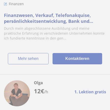
Finanzen
Finanzwesen, Verkauf, Telefonakquise,
persönlichkeitsentwicklung, Bank und
Versicherungen, finanzielle Hilfe, Coaching
Durch mein abgeschlossene Ausbildung und meine
praktische Erfahrung in verschiedenen Unternehmen konnte
ich fundierte Kenntnisse in den gen...
Mehr sehen
Kontaktieren
Olga
12
€
/h
1. Lektion gratis