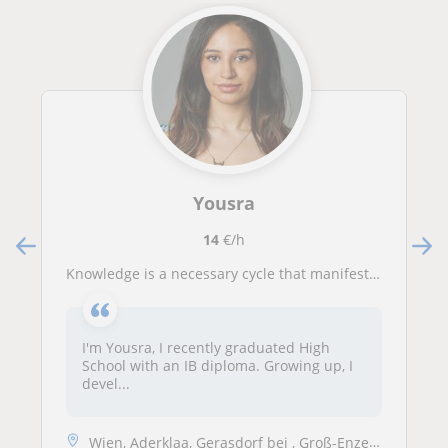
Yousra
14
€/h
Knowledge is a necessary cycle that manifests itself through education.
I'm Yousra, I recently graduated High
School with an IB diploma. Growing up, I
devel...
Wien, Aderklaa, Gerasdorf bei , Groß-Enzersdorf, Langenzersdorf, Raasd...