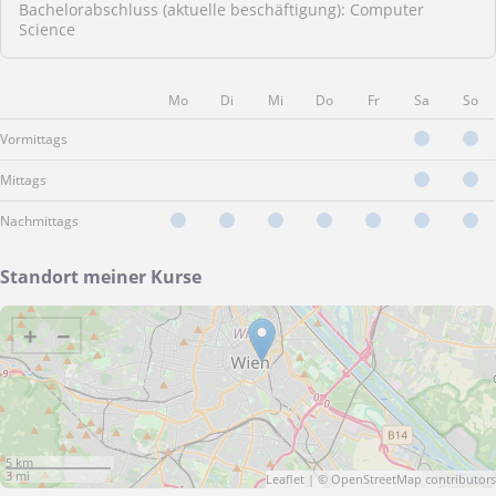
Bachelorabschluss (aktuelle beschäftigung): Computer
Science
Mo
Di
Mi
Do
Fr
Sa
So
Vormittags
Mittags
Nachmittags
Standort meiner Kurse
+
−
5 km
3 mi
Leaflet
| ©
OpenStreetMap
contributors