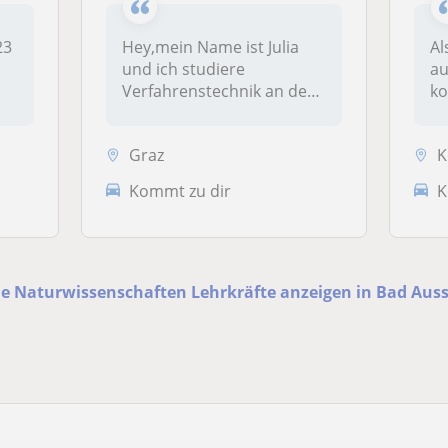
23
Hey,mein Name ist Julia
Al
und ich studiere
au
Verfahrenstechnik an der
ko
TU Graz. Während m...
an
Graz
Köf
Kommt zu dir
K
le Naturwissenschaften Lehrkräfte anzeigen in Bad Aus