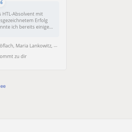
Hallo! Ich bin Lukas, 
Jahre alt und studier
s HTL-Absolvent mit
derzeit
sgezeichnetem Erfolg
Umweltsystemwissen
nnte ich bereits einiges
m...
 Erfahrung...
Graz
lach, Maria Lankowitz, Piberegg, Rosental an der Kainach
ommt zu dir
see