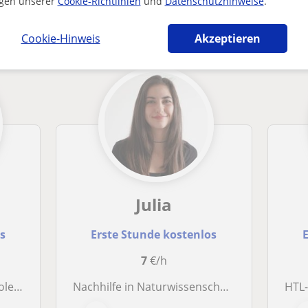
gen unserer
Cookie-Richtlinien
und
Datenschutzhinweise
.
n-Lehrkräfte in Bad Aussee die dich interes
Cookie-Hinweis
Akzeptieren
Julia
os
Erste Stunde kostenlos
E
7
€/h
e anbietet.
Nachhilfe in Naturwissenschaften, Technik und Sprachen
HTL-Abs