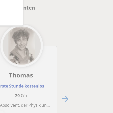
sieren könnten
Thomas
Lukas
rste Stunde kostenlos
15
€/h
20
€/h
Naturwissenschaften-Tutor, für alle Klassen bis zu
olvent, der Physik und Chemie in allen Altersgruppen unterrichtet