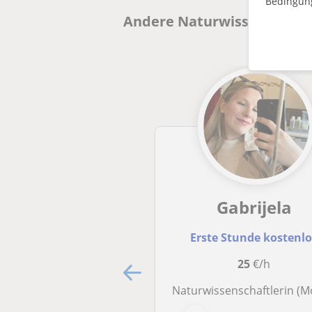
Bedingun
Andere Naturwissenschafte
Gabrijela
Erste Stunde kostenl
25
€/h
Naturwissenschaftlerin (Molekularbiologie-Studentin), die gerne mit den Menschen arbeitet und die Hilf