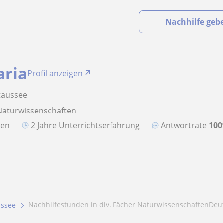
Nachhilfe geb
ria
Profil anzeigen
taussee
Naturwissenschaften
aten
2 Jahre Unterrichtserfahrung
Antwortrate
10
Nachhilfestunden in div. Fächer NaturwissenschaftenDeut
ussee