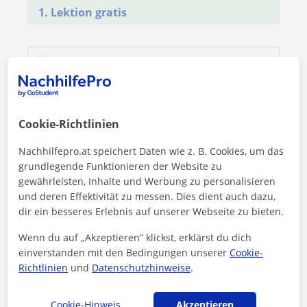
1. Lektion gratis
Cookie-Richtlinien
Nachhilfepro.at speichert Daten wie z. B. Cookies, um das
grundlegende Funktionieren der Website zu
gewährleisten, Inhalte und Werbung zu personalisieren
und deren Effektivität zu messen. Dies dient auch dazu,
dir ein besseres Erlebnis auf unserer Webseite zu bieten.
Wenn du auf „Akzeptieren” klickst, erklärst du dich
Durch Klicken auf eine der beiden Schaltflächen stimmen Sie
einverstanden mit den Bedingungen unserer
Cookie-
unserem
Impressum
und unserer
Datenschutzerklärung
zu
Richtlinien
und
Datenschutzhinweise
.
Nachricht senden
Cookie-Hinweis
Akzeptieren