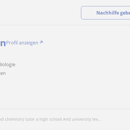
Nachhilfe geb
n
Profil anzeigen
Biologie
aten
And chemistry tutor a high school And university lev...