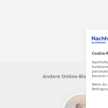
Cookie-R
Nachhilfe
Funktioni
personalis
Andere Online-BiologieLehr
besseres 
Wenn du a
Bedingun