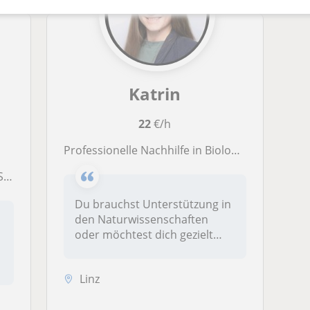
Katrin
22
€/h
Professionelle Nachhilfe in Biologie, Genetik, Zellbiologie & Anatomie – für Matura & Studium.
se
Du brauchst Unterstützung in
den Naturwissenschaften
oder möchtest dich gezielt
auf...
Linz