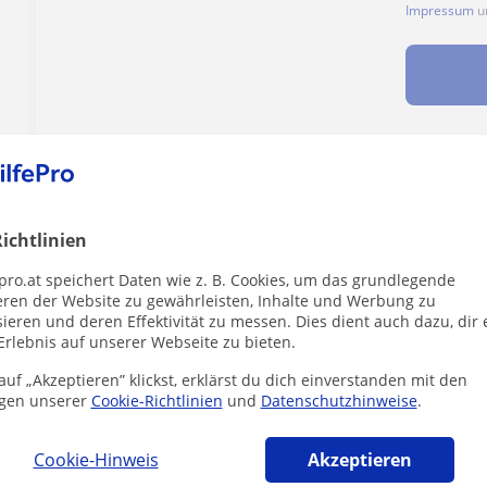
Impressum
u
Enthält dieses Profil einen Fehler?
Melden
ichtlinien
pro.at speichert Daten wie z. B. Cookies, um das grundlegende
eren der Website zu gewährleisten, Inhalte und Werbung zu
ieren und deren Effektivität zu messen. Dies dient auch dazu, dir 
er die dich interessieren könnten
Erlebnis auf unserer Webseite zu bieten.
uf „Akzeptieren” klickst, erklärst du dich einverstanden mit den
gen unserer
Cookie-Richtlinien
und
Datenschutzhinweise
.
Cookie-Hinweis
Akzeptieren