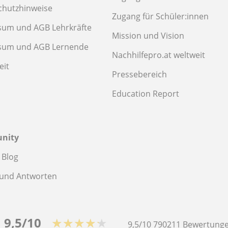
chutzhinweise
Zugang für Schüler:innen
sum und AGB Lehrkräfte
Mission und Vision
sum und AGB Lernende
Nachhilfepro.at weltweit
eit
Pressebereich
Education Report
nity
 Blog
 und Antworten
9,5/10
★★★★★
9,5/10
790211
Bewertunge