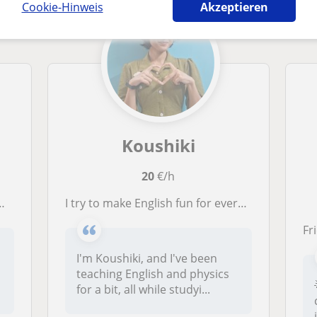
Cookie-Hinweis
Akzeptieren
Koushiki
20
€/h
I try to make English fun for everyone. The goal is to give Shakespeare a run for his money, folks!
Fri
I'm Koushiki, and I've been
teaching English and physics
for a bit, all while studyi...