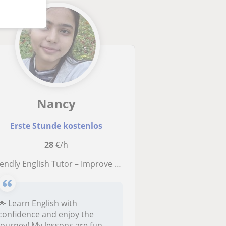
Nancy
Erste Stunde kostenlos
28
€/h
endly English Tutor – Improve Your Speaking, Grammar & Confidence
🌟 Learn English with
confidence and enjoy the
journey! My lessons are fun,