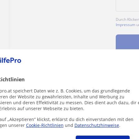
Durch Klicke
Impressum
u
Enthält dieses Profil einen Fehler?
Melden
ichtlinien
pro.at speichert Daten wie z. B. Cookies, um das grundlegende
eren der Website zu gewährleisten, Inhalte und Werbung zu
ieren und deren Effektivität zu messen. Dies dient auch dazu, dir 
Erlebnis auf unserer Webseite zu bieten.
er die dich interessieren könnten
uf „Akzeptieren” klickst, erklärst du dich einverstanden mit den
gen unserer
Cookie-Richtlinien
und
Datenschutzhinweise
.