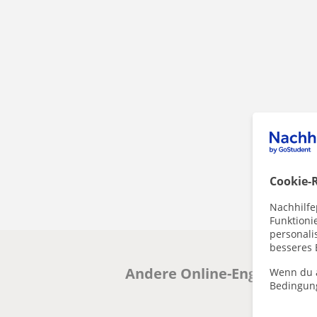
Cookie-R
Nachhilfe
Funktioni
personalis
besseres 
Andere Online-EnglischLehr
Wenn du a
Bedingun