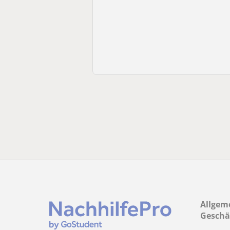
Allgem
Geschä