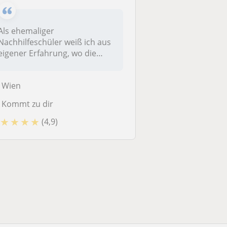
Als ehemaliger
Nachhilfeschüler weiß ich aus
eigener Erfahrung, wo die
typischen Sch...
Wien
Kommt zu dir
★
★
★
★
(4,9)