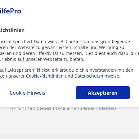
1. Lektion gratis
ichtlinien
pro.at speichert Daten wie z. B. Cookies, um das grundlegende
eren der Website zu gewährleisten, Inhalte und Werbung zu
Durch Klicke
ieren und deren Effektivität zu messen. Dies dient auch dazu, dir 
Impressum
u
Erlebnis auf unserer Webseite zu bieten.
uf „Akzeptieren” klickst, erklärst du dich einverstanden mit den
gen unserer
Cookie-Richtlinien
und
Datenschutzhinweise
.
Cookie-Hinweis
Akzeptieren
Enthält dieses Profil einen Fehler?
Melden