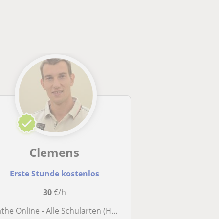
Clemens
Erste Stunde kostenlos
30
€/h
athe Online - Alle Schularten (HTL HAK AHS Uni usw)