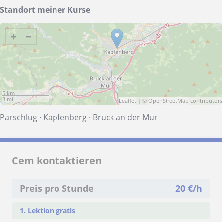
Standort meiner Kurse
+
−
5 km
3 mi
Leaflet
| ©
OpenStreetMap
contributors
Parschlug
·
Kapfenberg
·
Bruck an der Mur
Cem kontaktieren
Preis pro Stunde
20
€/h
1. Lektion gratis