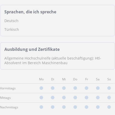
Sprachen, die ich spreche
Deutsch
Türkisch
Ausbildung und Zertifikate
Allgemeine Hochschulreife (aktuelle beschäftigung): Htl-
Absolvent im Bereich Maschinenbau
Mo
Di
Mi
Do
Fr
Sa
So
Vormittags
Mittags
Nachmittags