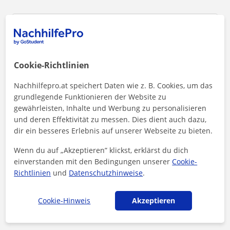
Cookie-Richtlinien
Nachhilfepro.at speichert Daten wie z. B. Cookies, um das
grundlegende Funktionieren der Website zu
gewährleisten, Inhalte und Werbung zu personalisieren
und deren Effektivität zu messen. Dies dient auch dazu,
dir ein besseres Erlebnis auf unserer Webseite zu bieten.
Wenn du auf „Akzeptieren” klickst, erklärst du dich
einverstanden mit den Bedingungen unserer
Cookie-
Durch Klicken auf eine der beiden Schaltflächen stimmen Sie unserem
Impressum
und unserer
Datenschutzerklärung
zu
Richtlinien
und
Datenschutzhinweise
.
Nachricht senden
Cookie-Hinweis
Akzeptieren