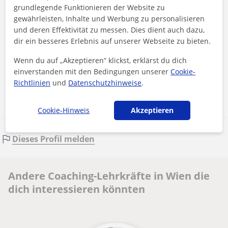
grundlegende Funktionieren der Website zu
gewährleisten, Inhalte und Werbung zu personalisieren
und deren Effektivität zu messen. Dies dient auch dazu,
dir ein besseres Erlebnis auf unserer Webseite zu bieten.
Durch Klicken auf eine der beiden Schaltflächen stimmen Sie unserem
Impressum
und unserer
Datenschutzerklärung
zu
Wenn du auf „Akzeptieren” klickst, erklärst du dich
einverstanden mit den Bedingungen unserer
Cookie-
Nachricht senden
Richtlinien
und
Datenschutzhinweise
.
Cookie-Hinweis
Akzeptieren
Dieses Profil melden
Andere Coaching-Lehrkräfte in Wien die
dich interessieren könnten