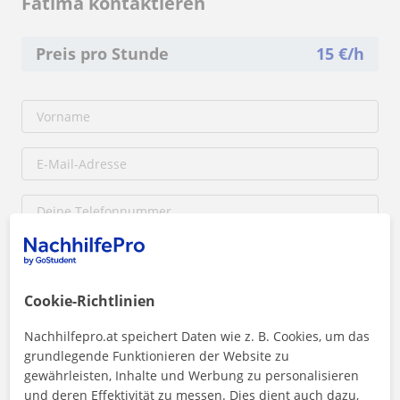
Fatima kontaktieren
Preis pro Stunde
15
€/h
Cookie-Richtlinien
Nachhilfepro.at speichert Daten wie z. B. Cookies, um das
grundlegende Funktionieren der Website zu
Durch Klicken auf eine der beiden Schaltflächen stimmen Sie unserem
Impressum
und unserer
Datenschutzerklärung
zu
gewährleisten, Inhalte und Werbung zu personalisieren
und deren Effektivität zu messen. Dies dient auch dazu,