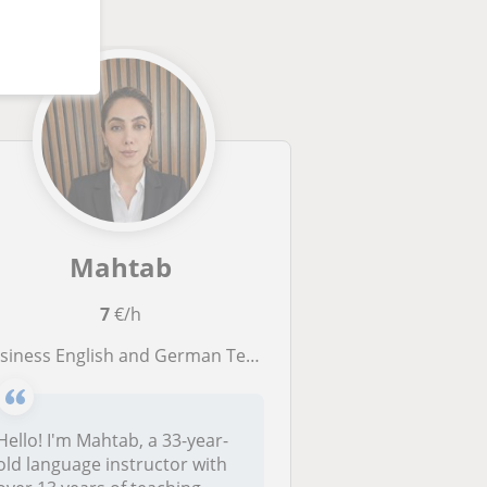
Mahtab
7
€/h
siness English and German Teacher with 13 Years Experience
Hello! I'm Mahtab, a 33-year-
old language instructor with