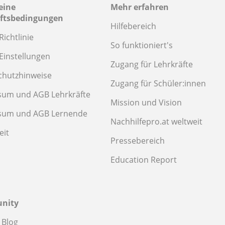
eine
Mehr erfahren
ftsbedingungen
Hilfebereich
Richtlinie
So funktioniert's
Einstellungen
Zugang für Lehrkräfte
chutzhinweise
Zugang für Schüler:innen
sum und AGB Lehrkräfte
Mission und Vision
sum und AGB Lernende
Nachhilfepro.at weltweit
eit
Pressebereich
Education Report
nity
 Blog