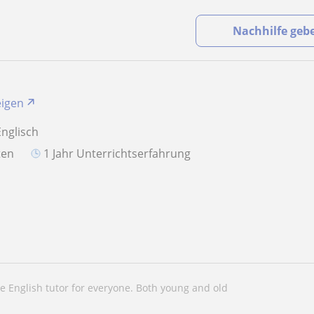
Nachhilfe geb
eigen
Englisch
aten
1 Jahr Unterrichtserfahrung
le English tutor for everyone. Both young and old