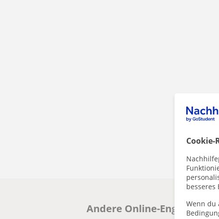
Cookie-R
Nachhilfe
Funktioni
personalis
besseres 
Wenn du a
Andere Online-EnglischLehr
Bedingun