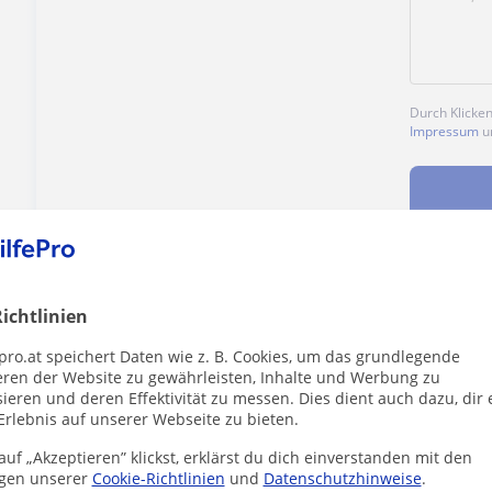
Durch Klicke
Impressum
u
Enthält dieses Profil einen Fehler?
Melden
ichtlinien
pro.at speichert Daten wie z. B. Cookies, um das grundlegende
eren der Website zu gewährleisten, Inhalte und Werbung zu
ieren und deren Effektivität zu messen. Dies dient auch dazu, dir 
Erlebnis auf unserer Webseite zu bieten.
uf „Akzeptieren” klickst, erklärst du dich einverstanden mit den
er die dich interessieren könnten
gen unserer
Cookie-Richtlinien
und
Datenschutzhinweise
.