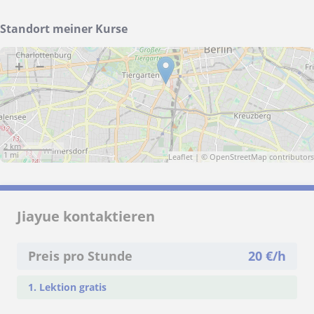
Standort meiner Kurse
+
−
2 km
1 mi
Leaflet
| ©
OpenStreetMap
contributors
Jiayue kontaktieren
Preis pro Stunde
20
€/h
1. Lektion gratis