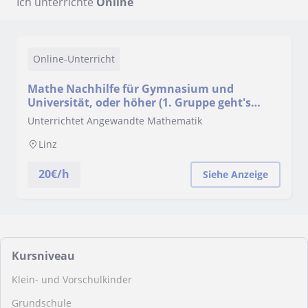
Ich unterrichte
Online
Online-Unterricht
Mathe Nachhilfe für Gymnasium und
Universität, oder höher (1. Gruppe geht's
auch. 2. auch niedriger möglich)
Unterrichtet Angewandte Mathematik
Linz
20
€/h
Siehe Anzeige
Kursniveau
Klein- und Vorschulkinder
Grundschule