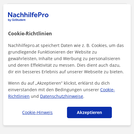
Cookie-Richtlinien
Nachhilfepro.at speichert Daten wie z. B. Cookies, um das
grundlegende Funktionieren der Website zu
gewährleisten, Inhalte und Werbung zu personalisieren
und deren Effektivität zu messen. Dies dient auch dazu,
dir ein besseres Erlebnis auf unserer Webseite zu bieten.
Wenn du auf „Akzeptieren” klickst, erklärst du dich
einverstanden mit den Bedingungen unserer
Cookie-
Durch Klicken auf eine der beiden Schaltflächen stimmen Sie unserem
Impressum
und unserer
Datenschutzerklärung
zu
Richtlinien
und
Datenschutzhinweise
.
Nachricht senden
Cookie-Hinweis
Akzeptieren