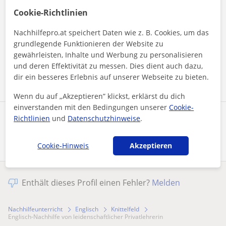
Cookie-Richtlinien
Durch Klicken auf eine der beiden Schaltflächen stimmen Sie
Nachhilfepro.at speichert Daten wie z. B. Cookies, um das
unserem
Impressum
und unserer
Datenschutzerklärung
zu
grundlegende Funktionieren der Website zu
gewährleisten, Inhalte und Werbung zu personalisieren
und deren Effektivität zu messen. Dies dient auch dazu,
Nachricht senden
dir ein besseres Erlebnis auf unserer Webseite zu bieten.
Wenn du auf „Akzeptieren” klickst, erklärst du dich
einverstanden mit den Bedingungen unserer
Cookie-
Richtlinien
und
Datenschutzhinweise
.
Profil teilen
Cookie-Hinweis
Akzeptieren
Enthält dieses Profil einen Fehler?
Melden
Nachhilfeunterricht
Englisch
Knittelfeld
Englisch-Nachhilfe von leidenschaftlicher Privatlehrerin