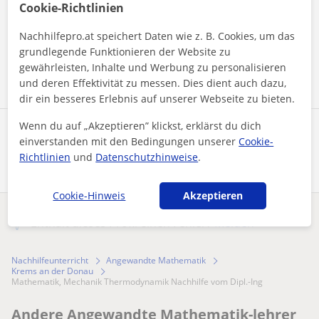
Cookie-Richtlinien
Durch Klicken auf eine der beiden Schaltflächen stimmen Sie
unserem
Impressum
und unserer
Datenschutzerklärung
zu
Nachhilfepro.at speichert Daten wie z. B. Cookies, um das
grundlegende Funktionieren der Website zu
Nachricht senden
gewährleisten, Inhalte und Werbung zu personalisieren
und deren Effektivität zu messen. Dies dient auch dazu,
dir ein besseres Erlebnis auf unserer Webseite zu bieten.
Wenn du auf „Akzeptieren” klickst, erklärst du dich
Profil teilen
einverstanden mit den Bedingungen unserer
Cookie-
Richtlinien
und
Datenschutzhinweise
.
Cookie-Hinweis
Akzeptieren
Enthält dieses Profil einen Fehler?
Melden
Nachhilfeunterricht
Angewandte Mathematik
Krems an der Donau
Mathematik, Mechanik Thermodynamik Nachhilfe vom Dipl.-Ing
Andere Angewandte Mathematik-lehrer