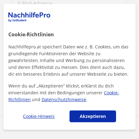
Cookie-Richtlinien
Nachhilfepro.at speichert Daten wie z. B. Cookies, um das
grundlegende Funktionieren der Website zu
gewährleisten, Inhalte und Werbung zu personalisieren
und deren Effektivität zu messen. Dies dient auch dazu,
Durch Klicken auf eine der beiden Schaltflächen stimmen Sie
dir ein besseres Erlebnis auf unserer Webseite zu bieten.
unserem
Impressum
und unserer
Datenschutzerklärung
zu
Wenn du auf „Akzeptieren” klickst, erklärst du dich
einverstanden mit den Bedingungen unserer
Cookie-
Nachricht senden
Richtlinien
und
Datenschutzhinweise
.
Cookie-Hinweis
Akzeptieren
Profil teilen