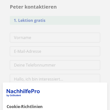
Peter kontaktieren
1. Lektion gratis
Durch Klicken auf eine der beiden Schaltflächen stimmen Sie
Cookie-Richtlinien
unserem
Impressum
und unserer
Datenschutzerklärung
zu