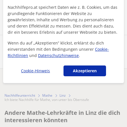
Nachhilfepro.at speichert Daten wie z. B. Cookies, um das
grundlegende Funktionieren der Website zu
Nachricht senden
gewährleisten, Inhalte und Werbung zu personalisieren
und deren Effektivität zu messen. Dies dient auch dazu,
dir ein besseres Erlebnis auf unserer Webseite zu bieten.
Wenn du auf „Akzeptieren” klickst, erklärst du dich
Profil teilen
einverstanden mit den Bedingungen unserer
Cookie-
Richtlinien
und
Datenschutzhinweise
.
Cookie-Hinweis
Akzeptieren
Enthält dieses Profil einen Fehler?
Melden
Nachhilfeunterricht
Mathe
Linz
Ich biete Nachhilfe für Mathe, von unter bis Oberstufe
Andere Mathe-Lehrkräfte in Linz die dich
interessieren könnten