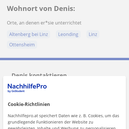
Wohnort von Denis:
Orte, an denen er*sie unterrichtet
Altenberg bei Linz
Leonding
Linz
Ottensheim
Denis kontaktieren
Preis pro Stunde
15
€/h
Cookie-Richtlinien
1. Lektion gratis
Nachhilfepro.at speichert Daten wie z. B. Cookies, um das
grundlegende Funktionieren der Website zu
gewährleisten, Inhalte und Werbung zu personalisieren