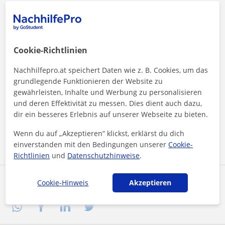
Cookie-Richtlinien
Nachhilfepro.at speichert Daten wie z. B. Cookies, um das
grundlegende Funktionieren der Website zu
gewährleisten, Inhalte und Werbung zu personalisieren
Durch Klicken auf eine der beiden Schaltflächen stimmen Sie
unserem
Impressum
und unserer
Datenschutzerklärung
zu
und deren Effektivität zu messen. Dies dient auch dazu,
dir ein besseres Erlebnis auf unserer Webseite zu bieten.
Nachricht senden
Wenn du auf „Akzeptieren” klickst, erklärst du dich
einverstanden mit den Bedingungen unserer
Cookie-
Richtlinien
und
Datenschutzhinweise
.
Profil teilen
Cookie-Hinweis
Akzeptieren