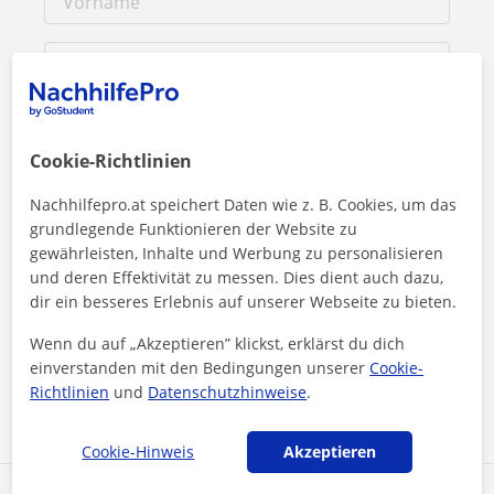
Cookie-Richtlinien
Nachhilfepro.at speichert Daten wie z. B. Cookies, um das
grundlegende Funktionieren der Website zu
gewährleisten, Inhalte und Werbung zu personalisieren
und deren Effektivität zu messen. Dies dient auch dazu,
dir ein besseres Erlebnis auf unserer Webseite zu bieten.
Durch Klicken auf eine der beiden Schaltflächen stimmen Sie
unserem
Impressum
und unserer
Datenschutzerklärung
zu
Wenn du auf „Akzeptieren” klickst, erklärst du dich
einverstanden mit den Bedingungen unserer
Cookie-
Nachricht senden
Richtlinien
und
Datenschutzhinweise
.
Cookie-Hinweis
Akzeptieren