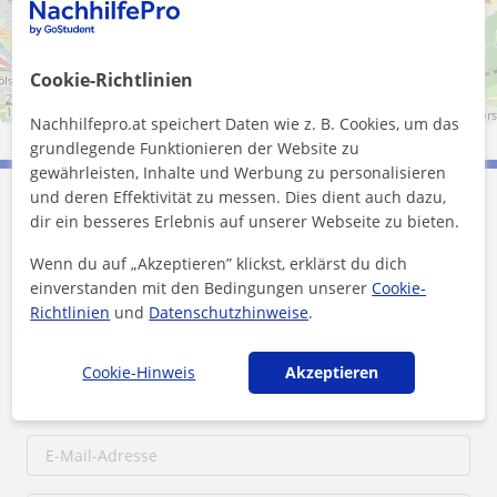
Cookie-Richtlinien
2 km
1 mi
Leaflet
| ©
OpenStreetMap
contributors
Nachhilfepro.at speichert Daten wie z. B. Cookies, um das
grundlegende Funktionieren der Website zu
gewährleisten, Inhalte und Werbung zu personalisieren
und deren Effektivität zu messen. Dies dient auch dazu,
Lukas kontaktieren
dir ein besseres Erlebnis auf unserer Webseite zu bieten.
Wenn du auf „Akzeptieren” klickst, erklärst du dich
Preis pro Stunde
30
€/h
einverstanden mit den Bedingungen unserer
Cookie-
Richtlinien
und
Datenschutzhinweise
.
1. Lektion gratis
Cookie-Hinweis
Akzeptieren