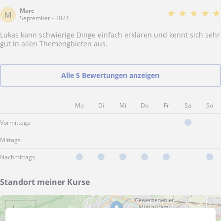
Marc
★
★
★
★
★
M
September - 2024
Lukas kann schwierige Dinge einfach erklären und kennt sich sehr
gut in allen Themengbieten aus.
Alle 5 Bewertungen anzeigen
Mo
Di
Mi
Do
Fr
Sa
So
Vormittags
Mittags
Nachmittags
Standort meiner Kurse
+
−