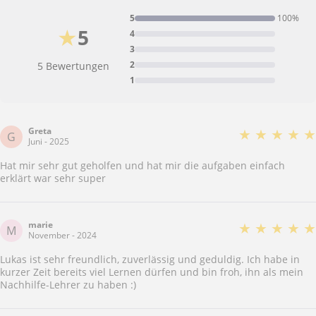
5
100%
★
5
4
3
2
5 Bewertungen
1
Greta
★
★
★
★
★
G
Juni - 2025
Hat mir sehr gut geholfen und hat mir die aufgaben einfach
erklärt war sehr super
marie
★
★
★
★
★
M
November - 2024
Lukas ist sehr freundlich, zuverlässig und geduldig. Ich habe in
kurzer Zeit bereits viel Lernen dürfen und bin froh, ihn als mein
Nachhilfe-Lehrer zu haben :)