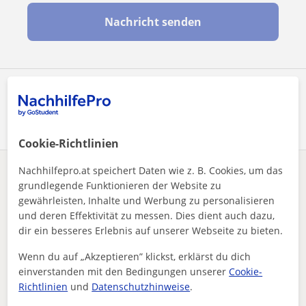
Nachricht senden
Profil teilen
Cookie-Richtlinien
Nachhilfepro.at speichert Daten wie z. B. Cookies, um das
Enthält dieses Profil einen Fehler?
Melden
grundlegende Funktionieren der Website zu
gewährleisten, Inhalte und Werbung zu personalisieren
Nachhilfeunterricht
Online
Mathe
und deren Effektivität zu messen. Dies dient auch dazu,
Master Math Fast with Expert One-on-One Tutoring
dir ein besseres Erlebnis auf unserer Webseite zu bieten.
Andere Online-MatheLehrer die dich
Wenn du auf „Akzeptieren” klickst, erklärst du dich
interessieren könnten
einverstanden mit den Bedingungen unserer
Cookie-
Richtlinien
und
Datenschutzhinweise
.