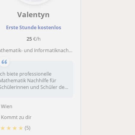
Valentyn
Erste Stunde kostenlos
25
€/h
thematik- und Informatiknachhilfe für Oberstufe, Matura, Vorstudienlehrgänge und Studium
Ich biete professionelle
Mathematik Nachhilfe für
Schülerinnen und Schüler der
Obers...
Wien
Kommt zu dir
★
★
★
★
(5)