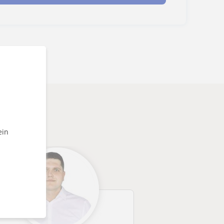
önnten
ein