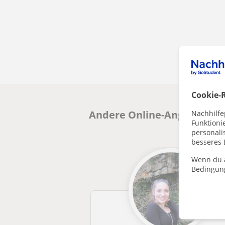
Cookie-R
Andere Online-Angewandte
Nachhilfe
Funktioni
personalis
besseres 
Wenn du a
Bedingun