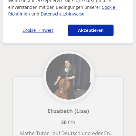
Wenn du auf „Akzeptieren” klickst, erklärst du dich
Nachhilfeunterricht
Online
Mathe
einverstanden mit den Bedingungen unserer
Cookie-
Mathe-Tutorin mit Schwerpunkt auf die Klassen 58
Richtlinien
und
Datenschutzhinweise
.
Andere Online-MatheLehrer die dich
interessieren könnten
Cookie-Hinweis
Akzeptieren
Elizabeth (Lisa)
30
€/h
Mathe-Tutor - auf Deutsch und oder English für die Sekundarstufe