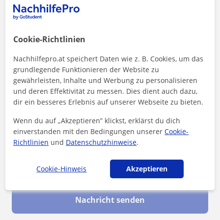
Cookie-Richtlinien
Nachhilfepro.at speichert Daten wie z. B. Cookies, um das
grundlegende Funktionieren der Website zu
gewährleisten, Inhalte und Werbung zu personalisieren
und deren Effektivität zu messen. Dies dient auch dazu,
dir ein besseres Erlebnis auf unserer Webseite zu bieten.
Wenn du auf „Akzeptieren” klickst, erklärst du dich
einverstanden mit den Bedingungen unserer
Cookie-
Richtlinien
und
Datenschutzhinweise
.
Durch Klicken auf eine der beiden Schaltflächen stimmen Sie unserem
Cookie-Hinweis
Akzeptieren
Impressum
und unserer
Datenschutzerklärung
zu
Nachricht senden