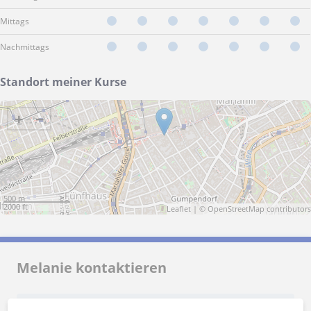
Mittags
Nachmittags
Standort meiner Kurse
+
−
500 m
2000 ft
Leaflet
| ©
OpenStreetMap
contributors
Melanie kontaktieren
Preis pro Stunde
20
€/h