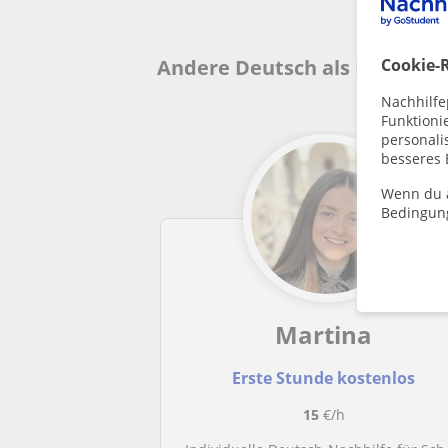
Andere Deutsch als Fremdspr
Cookie-R
Nachhilfe
Funktioni
personalis
besseres 
Wenn du a
Bedingun
Martina
Erste Stunde kostenlos
15
€/h