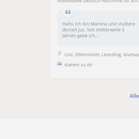
Individuelle Deutsch-Nachhilfe für Schüler:innen – Grammatik festigen und sicherer im Schreiben werden
Hallo, ich bin Martina und studiere
derzeit Jus. Seit mittlerweile 5
Jahren gebe ich...
Linz, Ottensheim, Leonding, Gramastetten, Eidenberg, Altenberg be
Kommt zu dir
All