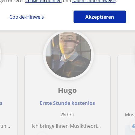
gen unserer
Cookie-Richtlinien
und
Datenschutzhinweise
.
 Puch bei Hallein die dich interessieren kön
Cookie-Hinweis
Akzeptieren
Hugo
os
Erste Stunde kostenlos
25
€/h
Musikstud
rittene
Ich bringe Ihnen Musiktheorie bei - für Anfänger oder Fortgeschrittene