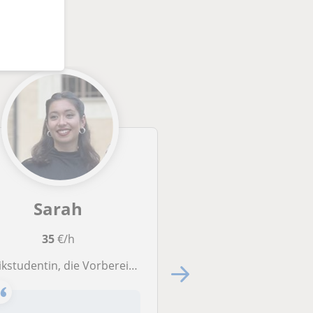
nten
Sarah
Benjamin
35
€/h
Erste Stunde kost
entin, die Vorbereitung auf Aufnahmeprüfung für Musikuni/konservatorien anbietet.
30
€/h
Klavierlehrer und Musiktheor