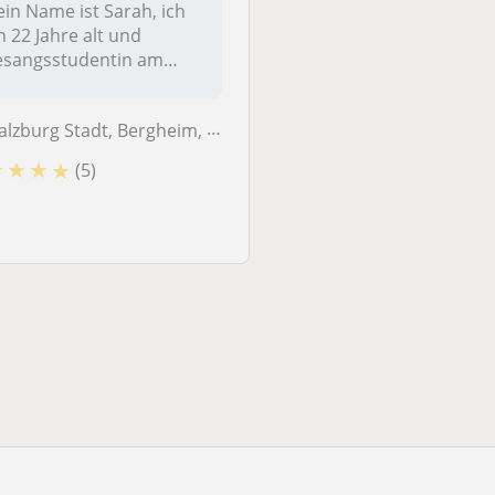
in Name ist Sarah, ich
n 22 Jahre alt und
Erleben Sie die Freu
sangsstudentin am
Klavierspiel und vert
zarteum. Gerne w...
Sie Ihr Verständnis f
Musikth...
alzburg Stadt, Bergheim, Hallwang
★
★
★
★
(5)
Salzburg Stadt
Kommt zu dir