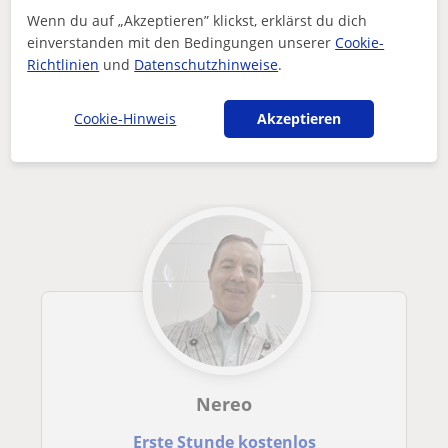
Enthält dieses Profil einen Fehler?
Melden
Wenn du auf „Akzeptieren” klickst, erklärst du dich
einverstanden mit den Bedingungen unserer
Cookie-
Nachhilfeunterricht
Italienisch
Salzburg Stadt
Richtlinien
und
Datenschutzhinweise
.
Italienisch Mathematik (HAK) für Jugendliche zwischen 14 un...
Andere Italienisch-lehrer in Salzburg
Cookie-Hinweis
Akzeptieren
Stadt die dich interessieren könnten
Nereo
Erste Stunde kostenlos