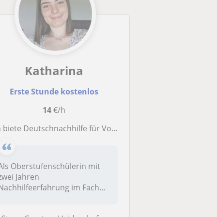
Katharina
Erste Stunde kostenlos
14
€/h
biete Deutschnachhilfe für Volkschüler und Unterstufenschüler an
Als Oberstufenschülerin mit
zwei Jahren
Nachhilfeerfahrung im Fach
Deutsch, bin ich...