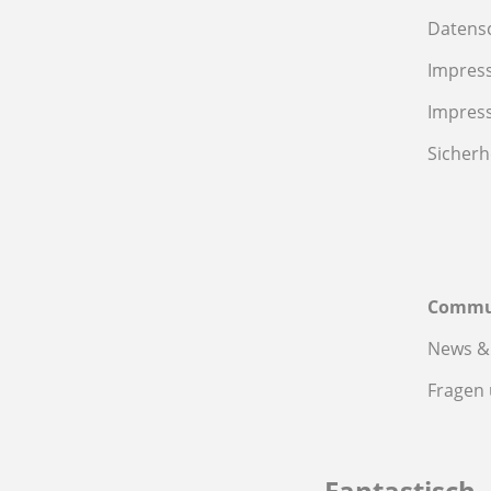
Datens
Impres
Impres
Sicherh
Commu
News &
Fragen
Fantastisch