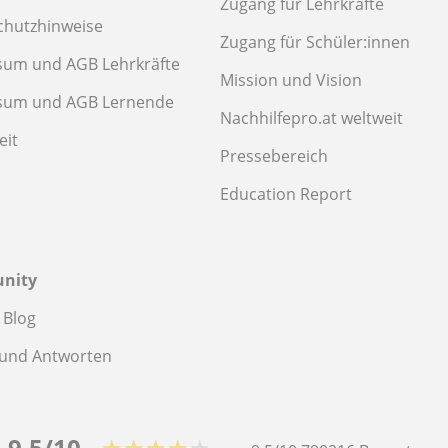
Zugang für Lehrkräfte
chutzhinweise
Zugang für Schüler:innen
sum und AGB Lehrkräfte
Mission und Vision
sum und AGB Lernende
Nachhilfepro.at weltweit
eit
Pressebereich
Education Report
nity
 Blog
 und Antworten
9,5/10
★★★★★