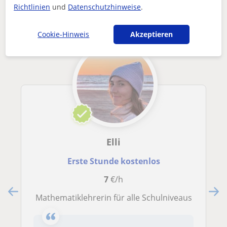
in Wien die dich interessieren könnten
Richtlinien
und
Datenschutzhinweise
.
Cookie-Hinweis
Akzeptieren
Elli
Erste Stunde kostenlos
7
€/h
Mathematiklehrerin für alle Schulniveaus