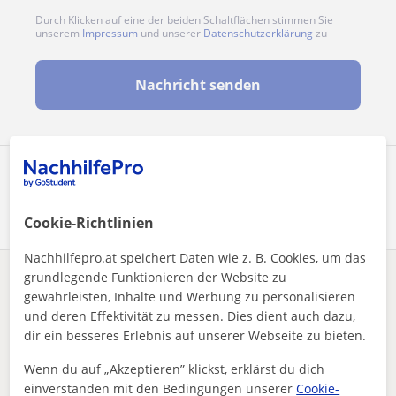
Durch Klicken auf eine der beiden Schaltflächen stimmen Sie
unserem
Impressum
und unserer
Datenschutzerklärung
zu
Nachricht senden
Profil teilen
Cookie-Richtlinien
Nachhilfepro.at speichert Daten wie z. B. Cookies, um das
grundlegende Funktionieren der Website zu
Enthält dieses Profil einen Fehler?
Melden
gewährleisten, Inhalte und Werbung zu personalisieren
und deren Effektivität zu messen. Dies dient auch dazu,
Nachhilfeunterricht
Angewandte Mathematik
Wien
dir ein besseres Erlebnis auf unserer Webseite zu bieten.
Biete Mathe Nachhilfe für Unterstufe, 3-jährige Erfahrung
Wenn du auf „Akzeptieren” klickst, erklärst du dich
Andere Angewandte Mathematik-lehrer
einverstanden mit den Bedingungen unserer
Cookie-