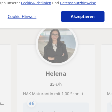
gen unserer
Cookie-Richtlinien
und
Datenschutzhinweise
.
tik-lehrer in Wien die dich interessieren 
Cookie-Hinweis
Akzeptieren
Helena
35
€/h
HAK Maturantin mit 1,00 Schnitt gibt Mathematiknachhilfe für Oberstufe
M
s