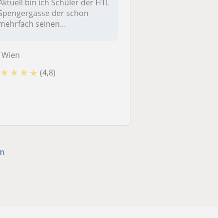
Aktuell bin ich Schüler der HTL
Spengergasse der schon
mehrfach seinen
Klassenkolleg...
Wien
★
★
★
★
(4,8)
en