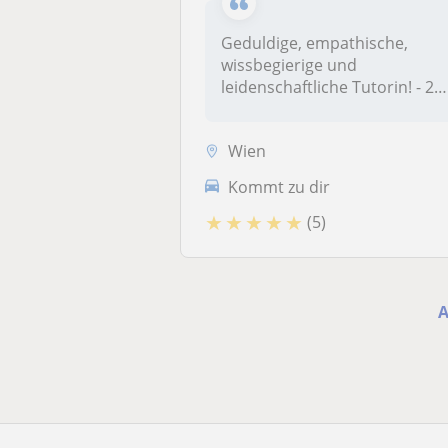
Geduldige, empathische,
wissbegierige und
leidenschaftliche Tutorin! - 2
Jahre Erfah...
Wien
Kommt zu dir
★
★
★
★
★
(5)
A