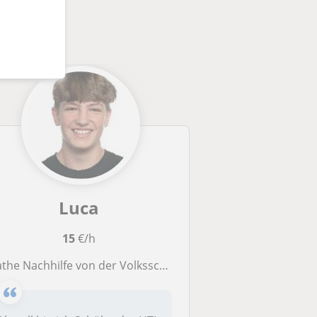
könnten
Luca
15
€/h
athe Nachhilfe von der Volksschule bis zur 2. Oberstufe