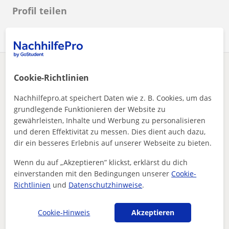
Profil teilen
Enthält dieses Profil einen Fehler?
Melden
Cookie-Richtlinien
Nachhilfepro.at speichert Daten wie z. B. Cookies, um das
Nachhilfeunterricht
Italienisch
Wien
grundlegende Funktionieren der Website zu
Bilingualer Student bietet Hilfe in Italienisch und Deutsch ...
gewährleisten, Inhalte und Werbung zu personalisieren
Andere Italienisch-lehrer in Wien die dich
und deren Effektivität zu messen. Dies dient auch dazu,
dir ein besseres Erlebnis auf unserer Webseite zu bieten.
interessieren könnten
Wenn du auf „Akzeptieren” klickst, erklärst du dich
einverstanden mit den Bedingungen unserer
Cookie-
Richtlinien
und
Datenschutzhinweise
.
Cookie-Hinweis
Akzeptieren