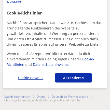
Durch Klicken auf eine der beiden Schaltflächen stimmen Sie
Cookie-Richtlinien
unserem
Impressum
und unserer
Datenschutzerklärung
zu
Nachhilfepro.at speichert Daten wie z. B. Cookies, um das
Nachricht senden
grundlegende Funktionieren der Website zu
gewährleisten, Inhalte und Werbung zu personalisieren
und deren Effektivität zu messen. Dies dient auch dazu,
dir ein besseres Erlebnis auf unserer Webseite zu bieten.
Profil teilen
Wenn du auf „Akzeptieren” klickst, erklärst du dich
einverstanden mit den Bedingungen unserer
Cookie-
Richtlinien
und
Datenschutzhinweise
.
Cookie-Hinweis
Akzeptieren
Enthält dieses Profil einen Fehler?
Melden
Nachhilfeunterricht
Online
Deutsch als Fremdsprache
Ich bringe ihnen Deutsch als Muttersprachler einfach bei