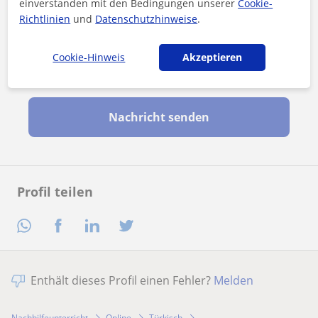
einverstanden mit den Bedingungen unserer
Cookie-
Richtlinien
und
Datenschutzhinweise
.
Cookie-Hinweis
Akzeptieren
Durch Klicken auf eine der beiden Schaltflächen stimmen Sie
unserem
Impressum
und unserer
Datenschutzerklärung
zu
Nachricht senden
Profil teilen
Enthält dieses Profil einen Fehler?
Melden
Nachhilfeunterricht
Online
Türkisch