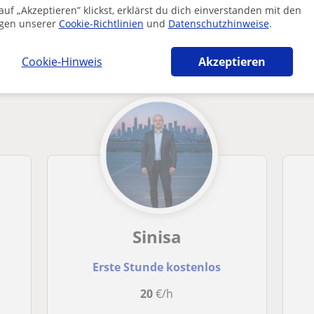
uf „Akzeptieren” klickst, erklärst du dich einverstanden mit den
gen unserer
Cookie-Richtlinien
und
Datenschutzhinweise
.
chnungswesen-Lehrkräfte in Wien die dich i
Cookie-Hinweis
Akzeptieren
Sinisa
Erste Stunde kostenlos
20
€/h