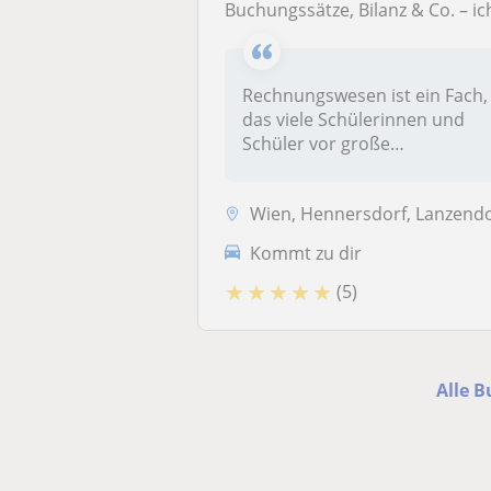
Buchungssätze, Bilanz & Co. – ich bringe Licht ins Dunkel :) (Remote oder Präsen
Rechnungswesen ist ein Fach,
das viele Schülerinnen und
Schüler vor große
Herausford...
Wien, Hennersdorf, Lanzendorf, Leopoldsdorf, Schwechat, Zwölfaxi
Kommt zu dir
★
★
★
★
★
(5)
Alle 