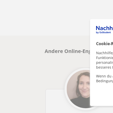
Cookie-R
Andere Online-EnglischLehr
Nachhilfe
Funktioni
personalis
besseres 
Wenn du a
Bedingun