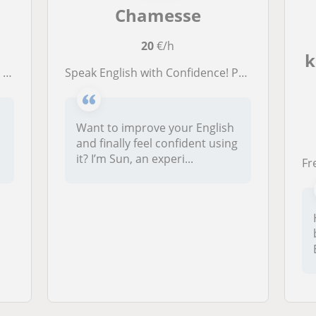
Chamesse
20
€/h
k
ce
Speak English with Confidence! Personalized Lessons with an Experienced Teacher
Want to improve your English
and finally feel confident using
it? I’m Sun, an experi...
Freu