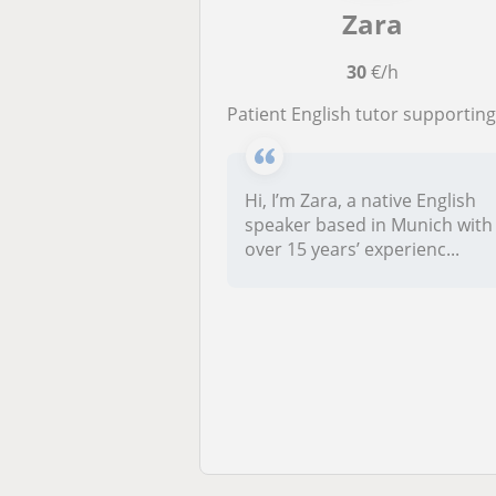
Zara
30
€/h
Patient English tutor supporting SEN students at their own pa
Hi, I’m Zara, a native English
speaker based in Munich with
over 15 years’ experienc...