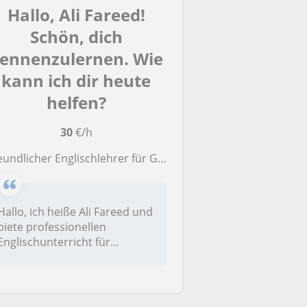
Hallo, Ali Fareed!
Schön, dich
ennenzulernen. Wie
kann ich dir heute
helfen?
30
€/h
ndlicher Englischlehrer für Grammatik, Sprechen und erfolgreiche Prüfungsvorbereitung
Hallo, ich heiße Ali Fareed und
biete professionellen
Englischunterricht für
Schüler...