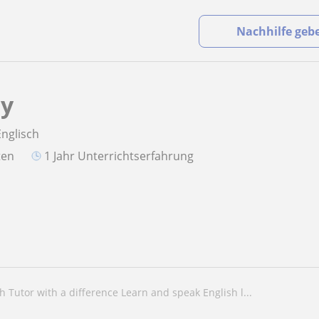
Nachhilfe geb
by
Englisch
aten
1 Jahr Unterrichtserfahrung
sh Tutor with a difference Learn and speak English l...