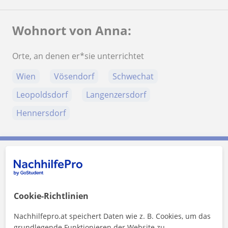
Wohnort von Anna:
Orte, an denen er*sie unterrichtet
Wien
Vösendorf
Schwechat
Leopoldsdorf
Langenzersdorf
Hennersdorf
Anna kontaktieren
Preis pro Stunde
30
€/h
Cookie-Richtlinien
Nachhilfepro.at speichert Daten wie z. B. Cookies, um das
1. Lektion gratis
grundlegende Funktionieren der Website zu