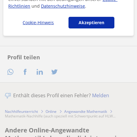
Durch Klicken auf eine der beiden Schaltflächen stimmen Sie
Richtlinien
und
Datenschutzhinweise
.
unserem
Impressum
und unserer
Datenschutzerklärung
zu
Cookie-Hinweis
Akzeptieren
Nachricht senden
Profil teilen
Enthält dieses Profil einen Fehler?
Melden
Nachhilfeunterricht
Online
Angewandte Mathematik
Mathematik-Nachhilfe (auch speziell mit Schwertpunkt auf HLW...
Andere Online-Angewandte