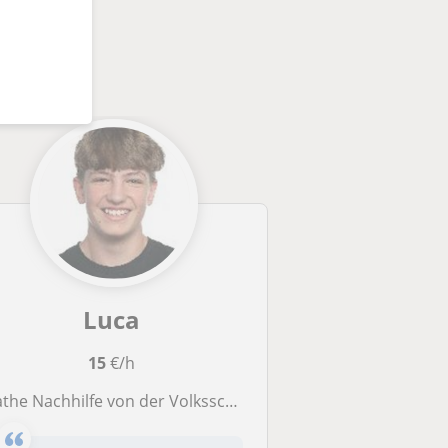
könnten
Luca
15
€/h
athe Nachhilfe von der Volksschule bis zur 2. Oberstufe