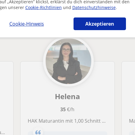
uf „Akzeptieren” klickst, erklärst du dich einverstanden mit den
gen unserer
Cookie-Richtlinien
und
Datenschutzhinweise
.
tik-lehrer in Wien die dich interessieren 
Cookie-Hinweis
Akzeptieren
Helena
35
€/h
HAK Maturantin mit 1,00 Schnitt gibt Mathematiknachhilfe für Oberstufe
M
s