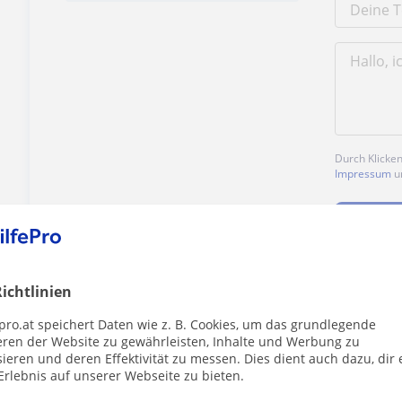
Durch Klicke
Impressum
u
ichtlinien
Enthält dieses Profil einen Fehler?
Melden
pro.at speichert Daten wie z. B. Cookies, um das grundlegende
eren der Website zu gewährleisten, Inhalte und Werbung zu
ieren und deren Effektivität zu messen. Dies dient auch dazu, dir 
Erlebnis auf unserer Webseite zu bieten.