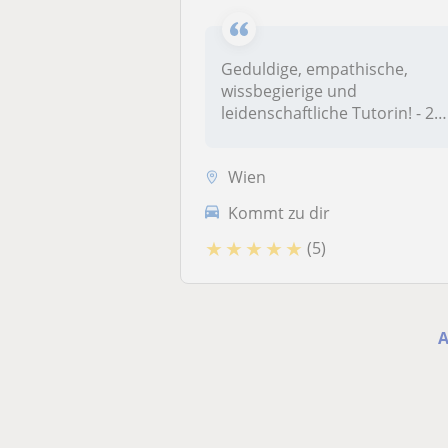
Geduldige, empathische,
wissbegierige und
leidenschaftliche Tutorin! - 2
Jahre Erfah...
Wien
Kommt zu dir
★
★
★
★
★
(5)
A