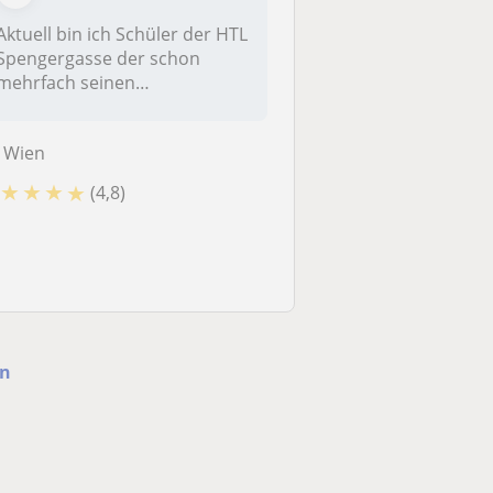
Aktuell bin ich Schüler der HTL
Spengergasse der schon
mehrfach seinen
Klassenkolleg...
Wien
★
★
★
★
(4,8)
en