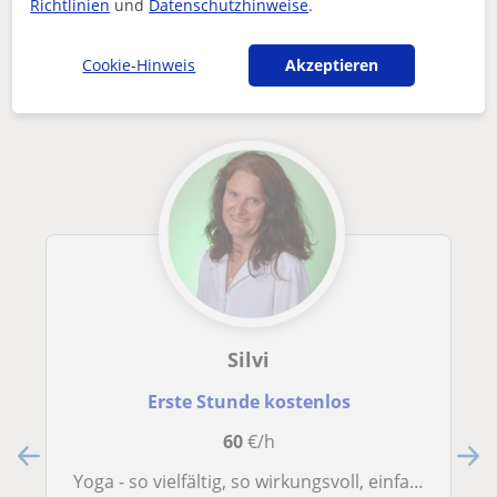
Richtlinien
und
Datenschutzhinweise
.
Andere Yoga-Lehrkräfte in Wiener
Neustadt die dich interessieren könnten
Cookie-Hinweis
Akzeptieren
Silvi
Erste Stunde kostenlos
60
€/h
Yoga - so vielfältig, so wirkungsvoll, einfach ... so einfach ...