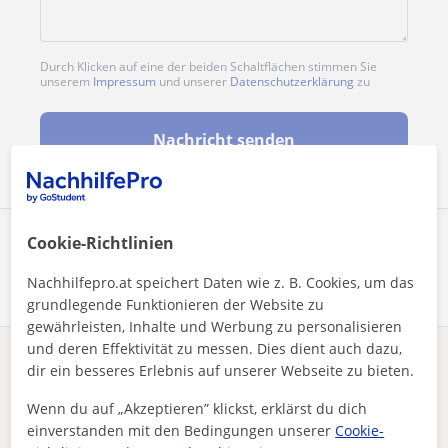
Durch Klicken auf eine der beiden Schaltflächen stimmen Sie
unserem
Impressum
und unserer
Datenschutzerklärung
zu
Nachricht senden
Cookie-Richtlinien
Profil teilen
Nachhilfepro.at speichert Daten wie z. B. Cookies, um das
grundlegende Funktionieren der Website zu
gewährleisten, Inhalte und Werbung zu personalisieren
und deren Effektivität zu messen. Dies dient auch dazu,
Enthält dieses Profil einen Fehler?
Melden
dir ein besseres Erlebnis auf unserer Webseite zu bieten.
Wenn du auf „Akzeptieren” klickst, erklärst du dich
Nachhilfeunterricht
Yoga
Wiener Neustadt
einverstanden mit den Bedingungen unserer
Cookie-
Yogalehrerin für Vinyasa Alignment, Myofasziales Yoga und Me...