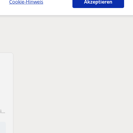
Cookie-Hinweis
Akzeptieren
her-lehrer in Wörgl die dich interessieren kö
ß!