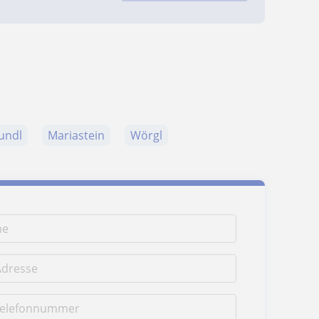
undl
Mariastein
Wörgl