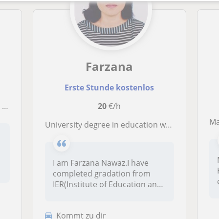
Farzana
Erste Stunde kostenlos
n)
20
€/h
M
University degree in education with 4-6 months of internship in a junior high school and would love to tutor children in English
I am Farzana Nawaz.I have
completed gradation from
IER(Institute of Education and
re...
Kommt zu dir