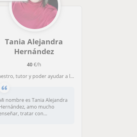
Tania Alejandra
Hernández
40
€/h
aestro, tutor y poder ayudar a los niños
Mi nombre es Tania Alejandra
Hernández, amo mucho
enseñar, tratar con
estudiantes y...