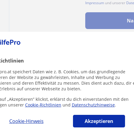
Impressum
und unserer
Date
Na
Enthält dieses Profil einen Fehler?
Melden
ichtlinien
pro.at speichert Daten wie z. B. Cookies, um das grundlegende
eren der Website zu gewährleisten, Inhalte und Werbung zu
ieren und deren Effektivität zu messen. Dies dient auch dazu, dir 
Erlebnis auf unserer Webseite zu bieten.
r die dich interessieren könnten
uf „Akzeptieren” klickst, erklärst du dich einverstanden mit den
gen unserer
Cookie-Richtlinien
und
Datenschutzhinweise
.
Cookie-Hinweis
Akzeptieren