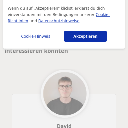
Wenn du auf „Akzeptieren” klickst, erklärst du dich
Enthält dieses Profil einen Fehler?
Melden
einverstanden mit den Bedingungen unserer
Cookie-
Richtlinien
und
Datenschutzhinweise
.
Nachhilfeunterricht
Online
Tutor de para principiantes acerca de electricidad y sus mod...
Cookie-Hinweis
Akzeptieren
Andere Online-ElektrikLehrer die dich
interessieren könnten
David