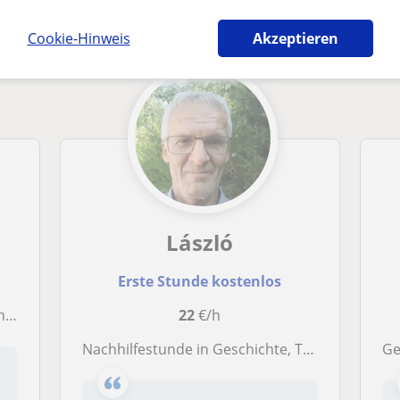
hrer die dich interessieren könnten
Cookie-Hinweis
Akzeptieren
László
Erste Stunde kostenlos
e.
22
€/h
Nachhilfestunde in Geschichte, Themen ausarbeiten/Fragen klären
Ge