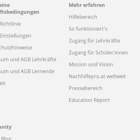
eine
Mehr erfahren
ftsbedingungen
Hilfebereich
Richtlinie
So funktioniert's
Einstellungen
Zugang für Lehrkräfte
chutzhinweise
Zugang für Schüler:innen
sum und AGB Lehrkräfte
Mission und Vision
sum und AGB Lernende
Nachhilfepro.at weltweit
eit
Pressebereich
Education Report
nity
 Blog