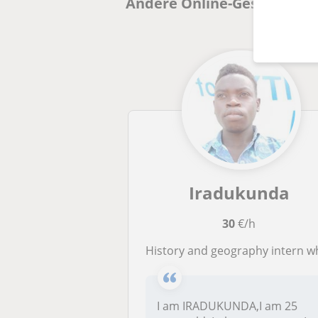
Andere Online-GeschichteLe
Iradukunda
30
€/h
history and geography intern where I facilitated learners of adolescenc
I am IRADUKUNDA,I am 25