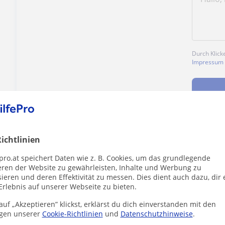
Durch Klick
Impressum
ichtlinien
Enthält dieses Profil einen Fehler?
Melden
pro.at speichert Daten wie z. B. Cookies, um das grundlegende
eren der Website zu gewährleisten, Inhalte und Werbung zu
ieren und deren Effektivität zu messen. Dies dient auch dazu, dir 
Erlebnis auf unserer Webseite zu bieten.
uf „Akzeptieren” klickst, erklärst du dich einverstanden mit den
gen unserer
Cookie-Richtlinien
und
Datenschutzhinweise
.
ungLehrer die dich interessieren könnten