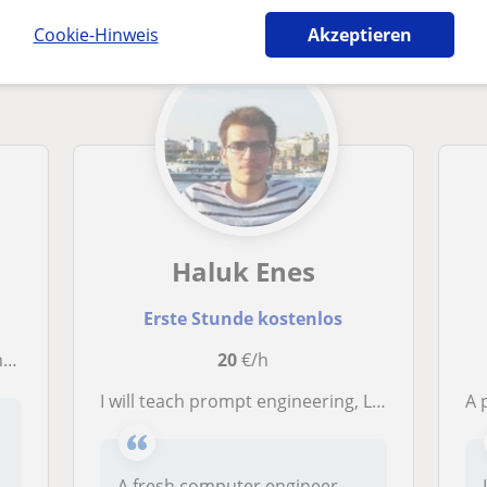
Cookie-Hinweis
Akzeptieren
Haluk Enes
Erste Stunde kostenlos
t
20
€/h
I will teach prompt engineering, Linux usage, programming, openclaw
A
A fresh computer engineer