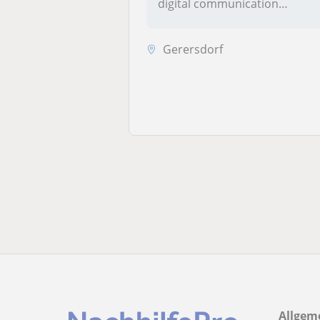
digital communication
strateg...
Gerersdorf
Allgem