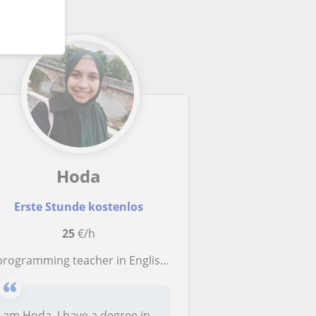
Hoda
Erste Stunde kostenlos
25
€/h
 programming teacher in English for all ages
I am Hoda. I have a degree in